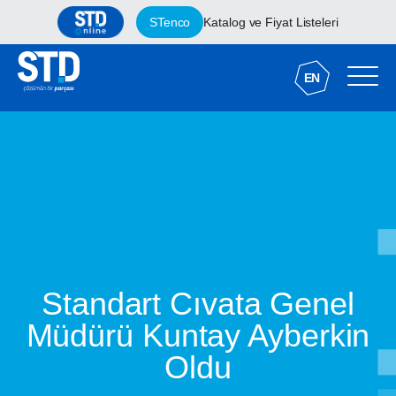
STenco
Katalog ve Fiyat Listeleri
EN
Standart Cıvata Genel
Müdürü Kuntay Ayberkin
Oldu