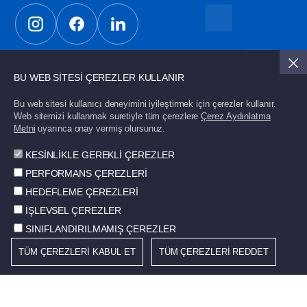
Güncel gelişmelerden haberdar olmak için üye
BU WEB SİTESİ ÇEREZLER KULLANIR
olun.
Bu web sitesi kullanıcı deneyimini iyileştirmek için çerezler kullanır.
Web sitemizi kullanmak suretiyle tüm çerezlere
Çerez Aydınlatma
Metni
uyarınca onay vermiş olursunuz.
Gönder
KESİNLİKLE GEREKLİ ÇEREZLER
PERFORMANS ÇEREZLERİ
HEDEFLEME ÇEREZLERİ
İŞLEVSEL ÇEREZLER
© 2026 STD. Tüm hakları saklıdır.
SINIFLANDIRILMAMIŞ ÇEREZLER
TÜM ÇEREZLERİ KABUL ET
TÜM ÇEREZLERİ REDDET
Çerez Politikası
Kullanım Koşulları