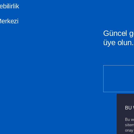
bilirlik
erkezi
Güncel g
üye olun.
BU 
Bu we
sitem
onay