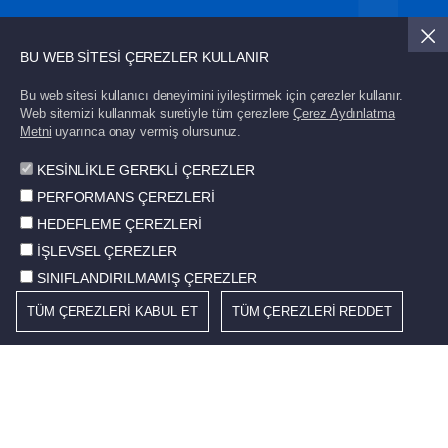
Güncel gelişmelerden haberdar olmak için üye
BU WEB SİTESİ ÇEREZLER KULLANIR
olun.
Bu web sitesi kullanıcı deneyimini iyileştirmek için çerezler kullanır.
Web sitemizi kullanmak suretiyle tüm çerezlere
Çerez Aydınlatma
Gönder
Metni
uyarınca onay vermiş olursunuz.
KESİNLİKLE GEREKLİ ÇEREZLER
PERFORMANS ÇEREZLERİ
HEDEFLEME ÇEREZLERİ
İŞLEVSEL ÇEREZLER
© 2026 STD. Tüm hakları saklıdır.
SINIFLANDIRILMAMIŞ ÇEREZLER
Çerez Politikası
TÜM ÇEREZLERİ KABUL ET
TÜM ÇEREZLERİ REDDET
Kullanım Koşulları
Bilgi Toplumu Hizmetleri
Kişisel Verilerin Korunması