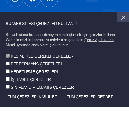
Güncel gelişmelerden haberdar olmak için üye
BU WEB SİTESİ ÇEREZLER KULLANIR
olun.
Bu web sitesi kullanıcı deneyimini iyileştirmek için çerezler kullanır.
Web sitemizi kullanmak suretiyle tüm çerezlere
Çerez Aydınlatma
Metni
uyarınca onay vermiş olursunuz.
Gönder
KESİNLİKLE GEREKLİ ÇEREZLER
PERFORMANS ÇEREZLERİ
HEDEFLEME ÇEREZLERİ
İŞLEVSEL ÇEREZLER
© 2026 STD. Tüm hakları saklıdır.
SINIFLANDIRILMAMIŞ ÇEREZLER
TÜM ÇEREZLERİ KABUL ET
TÜM ÇEREZLERİ REDDET
Çerez Politikası
Kullanım Koşulları
Bilgi Toplumu Hizmetleri
Kişisel Verilerin Korunması