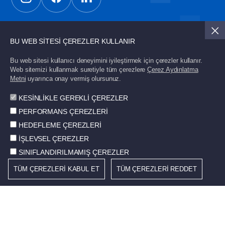
Güncel gelişmelerden haberdar olmak için üye
BU WEB SİTESİ ÇEREZLER KULLANIR
olun.
Bu web sitesi kullanıcı deneyimini iyileştirmek için çerezler kullanır.
Web sitemizi kullanmak suretiyle tüm çerezlere
Çerez Aydınlatma
Metni
uyarınca onay vermiş olursunuz.
Gönder
KESİNLİKLE GEREKLİ ÇEREZLER
PERFORMANS ÇEREZLERİ
HEDEFLEME ÇEREZLERİ
İŞLEVSEL ÇEREZLER
© 2026 STD. Tüm hakları saklıdır.
SINIFLANDIRILMAMIŞ ÇEREZLER
TÜM ÇEREZLERİ KABUL ET
TÜM ÇEREZLERİ REDDET
Çerez Politikası
Kullanım Koşulları
Bilgi Toplumu Hizmetleri
Kişisel Verilerin Korunması